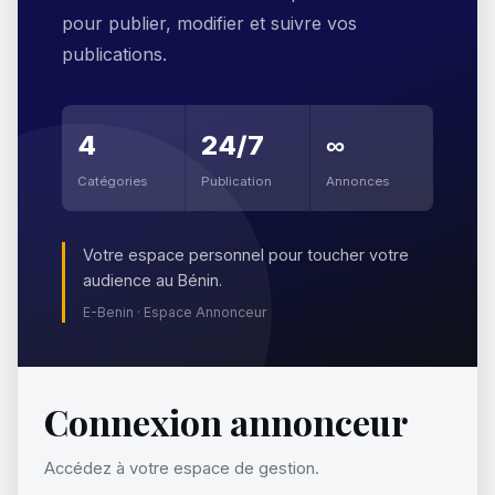
pour publier, modifier et suivre vos
publications.
4
24/7
∞
Catégories
Publication
Annonces
Votre espace personnel pour toucher votre
audience au Bénin.
E-Benin · Espace Annonceur
Connexion annonceur
Accédez à votre espace de gestion.