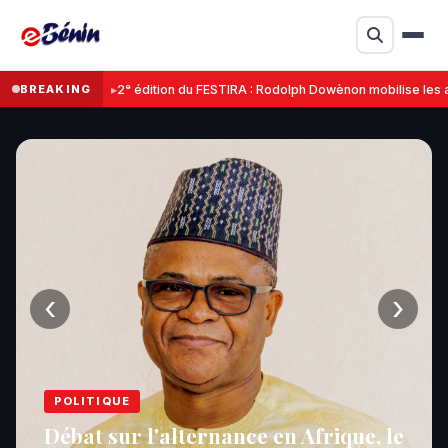
BREAKING
2ᵉ édition du FESTIRA : Rodolph Dowènon mobilise les auto
‹
›
il y a 20 heures
0 commentaires
La Flamme du Golfe
il y a 1 jour
0 commentaires
La Flamme du Golfe
il y a 1 jour
0 commentaires
La Flamme du Golfe
POLITIQUE
il y a 1 jour
0 commentaires
La Flamme du Golfe
Débat sur l'alternance en Afrique, le