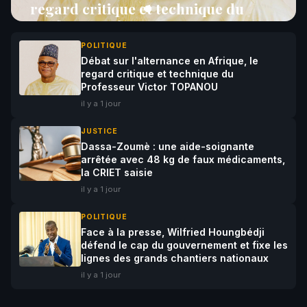
regard critique et technique du
Professeur Victor TOPANOU
POLITIQUE
il y a 1 jour
0 commentaires
PROXIMITÉ
Débat sur l'alternance en Afrique, le
regard critique et technique du
Professeur Victor TOPANOU
il y a 1 jour
JUSTICE
Dassa-Zoumè : une aide-soignante
arrêtée avec 48 kg de faux médicaments,
la CRIET saisie
il y a 1 jour
POLITIQUE
Face à la presse, Wilfried Houngbédji
défend le cap du gouvernement et fixe les
lignes des grands chantiers nationaux
il y a 1 jour