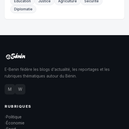
Éducation
Justice
Agriculture
Sécurité
Diplomatie
E-Benin fédère les blogs d'actualité, les reportages et les
rubriques thématiques autour du Bénin.
M
W
RUBRIQUES
Politique
Économie
Sport