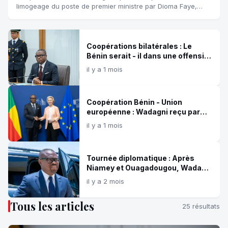
limogeage du poste de premier ministre par Dioma Faye,
président de la République, Ousmane Sonko vient d'être élu
comme président de l'A...
Coopérations bilatérales : Le
Bénin serait - il dans une offensive
diplomatique tournée vers la
il y a 1 mois
Russie?
Coopération Bénin - Union
européenne : Wadagni reçu par
Ursula von der Leyen de la
il y a 1 mois
commission européenne
Tournée diplomatique : Après
Niamey et Ouagadougou, Wadagni
prend langue avec Faure et
il y a 2 mois
Ouattara
Tous les articles
25 résultats