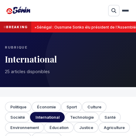
BREAKING
Sénégal : Ousmane Sonko élu président de l'Assemblée
RUBRIQUE
International
25 articles disponibles
Politique
Économie
Sport
Culture
Société
International
Technologie
Santé
Environnement
Éducation
Justice
Agriculture