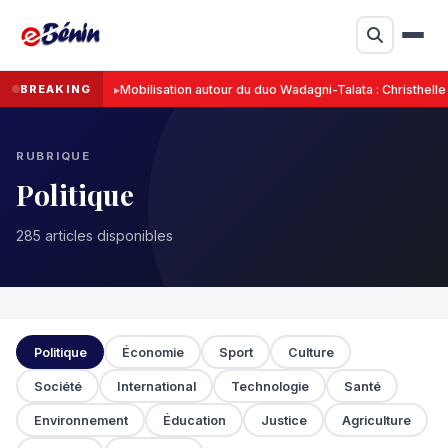
BREAKING
Mobilisation autour du duo Wadagni-Talata : Christhell
RUBRIQUE
Politique
285 articles disponibles
Politique
Économie
Sport
Culture
Société
International
Technologie
Santé
Environnement
Éducation
Justice
Agriculture