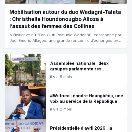
Mobilisation autour du duo Wadagni-Talata
: Christhelle Houndonougbo Alioza à
l’assaut des femmes des Collines
À l’initiative du "Fan Club Romuald Wadagni", coordonné par
Joël Emeric Allagbé, une grande rencontre d’échanges avec
les femmes s’est tenue le dimanche 8 mars dernier à
Glazoué. Cette renco...
Assemblée nationale : deux
groupes parlementaires
constitués pour la 10e législature,
il y a 5 mois
les présidents reconduits
#Wilfried Léandre Houngbédji, une
voix au service de la République
il y a 2 mois
Présidentielle d’avril 2026 : la