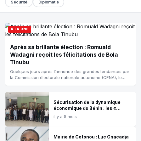
Sécurité
Diplomatie
À LA UNE
Après sa brillante élection : Romuald
Wadagni reçoit les félicitations de Bola
Tinubu
Quelques jours après l’annonce des grandes tendances par
la Commission électorale nationale autonome (CENA), le
candidat déclaré élu commence déjà à recevoir des
messages de félicitations. L...
Sécurisation de la dynamique
économique du Bénin : les «
Ateliers Romuald Wadagni »
il y a 5 mois
lancent une série d’activités
Mairie de Cotonou : Luc Gnacadja