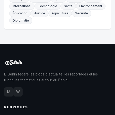
International
Technologie
Santé
Environnement
Éducation
Justice
Agriculture
Sécurité
Diplomatie
E-Benin fédère les blogs d'actualité, les reportages et les
rubriques thématiques autour du Bénin.
M
W
RUBRIQUES