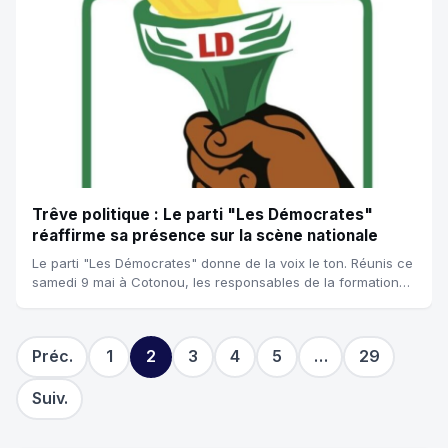
Trêve politique : Le parti "Les Démocrates"
réaffirme sa présence sur la scène nationale
Le parti "Les Démocrates" donne de la voix le ton. Réunis ce
samedi 9 mai à Cotonou, les responsables de la formation
politique présidée par Nour...
Préc.
1
2
3
4
5
…
29
Suiv.