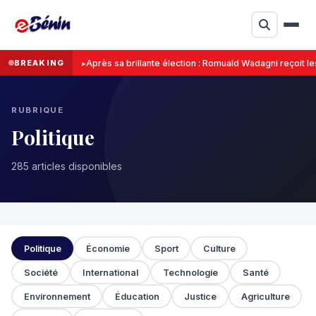
BREAKING
Après sa brillante élection : Romuald Wadagni reçoit les
RUBRIQUE
Politique
285 articles disponibles
Politique
Économie
Sport
Culture
Société
International
Technologie
Santé
Environnement
Éducation
Justice
Agriculture