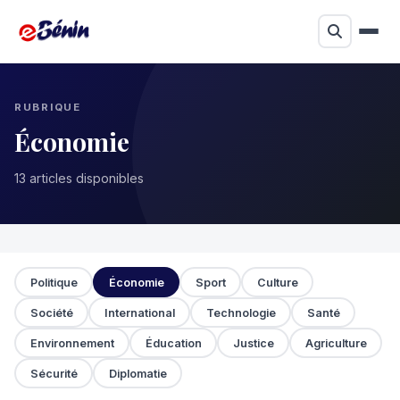
RUBRIQUE
Économie
13 articles disponibles
Politique
Économie
Sport
Culture
Société
International
Technologie
Santé
Environnement
Éducation
Justice
Agriculture
Sécurité
Diplomatie