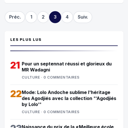
communauté musulmane de Toffo et...
Préc.
1
2
3
4
Suiv.
LES PLUS LUS
21
Pour un septennat réussi et glorieux du
MR Wadagni
CULTURE · 0 COMMENTAIRES
22
Mode: Lolo Andoche sublime l'héritage
des Agodjiés avec la collection ''Agodjiés
by Lolo''
CULTURE · 0 COMMENTAIRES
Naissance du prix de la «Meilleure école