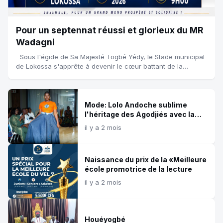
Pour un septennat réussi et glorieux du MR
Wadagni
Sous l'égide de Sa Majesté Togbé Yédy, le Stade municipal
de Lokossa s'apprête à devenir le cœur battant de la
communion républicaine et spirituelle du Bénin. Le samedi
27 juin 2026, une a...
Mode: Lolo Andoche sublime
l'héritage des Agodjiés avec la
collection ''Agodjiés by Lolo''
il y a 2 mois
Naissance du prix de la «Meilleure
école promotrice de la lecture
il y a 2 mois
Houéyogbé