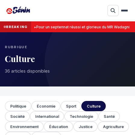
BREAKING
Pour un septennat réussi et glorieux du MR Wadagni
RUBRIQUE
Culture
36 articles disponibles
Politique
Économie
Sport
Culture
Société
International
Technologie
Santé
Environnement
Éducation
Justice
Agriculture