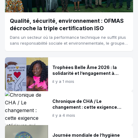
Qualité, sécurité, environnement : OFMAS
décroche la triple certification ISO
Dans un secteur où la performance technique ne suffit plus
sans responsabilité sociale et environnementale, le groupe
OFMAS franchit un nouveau cap. Le jeudi 26 février 2026, à
Cotonou, l’en...
Trophées Belle Âme 2026 : la
solidarité et l’engagement à
l’honneur lors de la 5e édition
il y a 1 mois
Chronique de CHA / Le
changement : cette exigence
intérieure qui façonne les grandes
il y a 4 mois
destinées !
Journée mondiale de l’hygiène