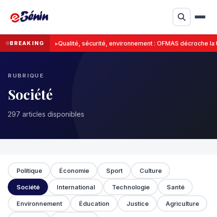
BREAKING
Qualité, sécurité, environnement : OFMAS décroche la tri
RUBRIQUE
Société
297 articles disponibles
Politique
Économie
Sport
Culture
Société
International
Technologie
Santé
Environnement
Éducation
Justice
Agriculture