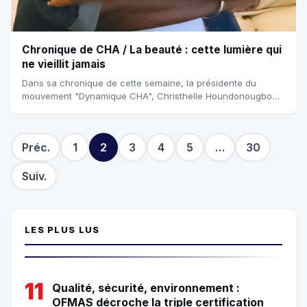
Chronique de CHA / La beauté : cette lumière qui
ne vieillit jamais
Dans sa chronique de cette semaine, la présidente du
mouvement "Dynamique CHA", Christhelle Houndonougbo
Alioza, invite à une réflexion sur la vé...
Préc.
1
2
3
4
5
…
30
Suiv.
LES PLUS LUS
11
Qualité, sécurité, environnement :
OFMAS décroche la triple certification