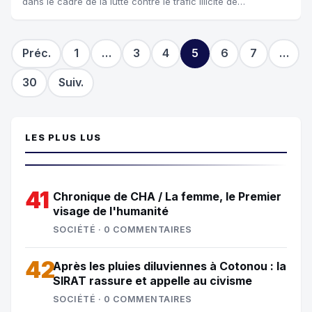
dans le cadre de la lutte contre le trafic illicite de
marchandises et de produits se...
Préc.
1
…
3
4
5
6
7
…
30
Suiv.
LES PLUS LUS
41
Chronique de CHA / La femme, le Premier
visage de l'humanité
SOCIÉTÉ · 0 COMMENTAIRES
42
Après les pluies diluviennes à Cotonou : la
SIRAT rassure et appelle au civisme
SOCIÉTÉ · 0 COMMENTAIRES