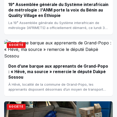
19ᵉ Assemblée générale du Système interafricain
de métrologie : l'ANM porte la voix du Bénin au
Quality Village en Éthiopie
La 19ᵉ Assemblée générale du Système interafricain de
métrologie (AFRIMETS) a officiellement démarré, ce lundi 3
août 2026, à Addis-Abeba, en Éth...
SOCIÉTÉ
Don d’une barque aux apprenants de Grand-Popo
: « Hêvè, ma source » remercie le député Dakpè
Sossou
À Hêvè, localité de la commune de Grand-Popo, les
apprenants disposent désormais d’un moyen de transport
plus sûr pour se rendre à l’école. Le dé...
SOCIÉTÉ