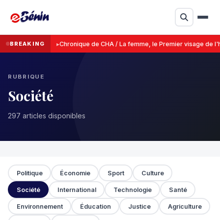
BREAKING
Chronique de CHA / La femme, le Premier visage de l'
RUBRIQUE
Société
297 articles disponibles
Politique
Économie
Sport
Culture
Société
International
Technologie
Santé
Environnement
Éducation
Justice
Agriculture