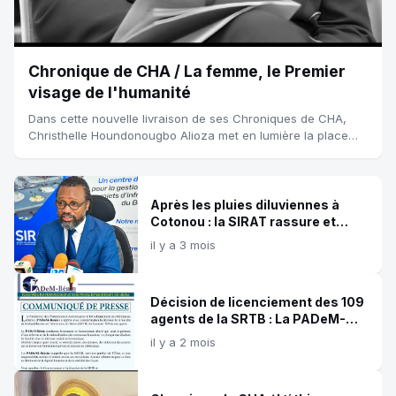
Chronique de CHA / La femme, le Premier
visage de l'humanité
Dans cette nouvelle livraison de ses Chroniques de CHA,
Christhelle Houndonougbo Alioza met en lumière la place
centrale de la femme dans la construction de l'humanité. En
rappelant son rôle...
Après les pluies diluviennes à
Cotonou : la SIRAT rassure et
appelle au civisme
il y a 3 mois
Décision de licenciement des 109
agents de la SRTB : La PADeM-
Bénin s'indigne et fait des
il y a 2 mois
propositions