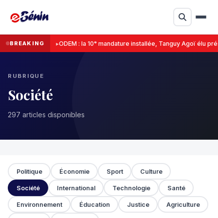
BREAKING
ODEM : la 10ᵉ mandature installée, Tanguy Agoï élu pré
RUBRIQUE
Société
297 articles disponibles
Politique
Économie
Sport
Culture
Société
International
Technologie
Santé
Environnement
Éducation
Justice
Agriculture