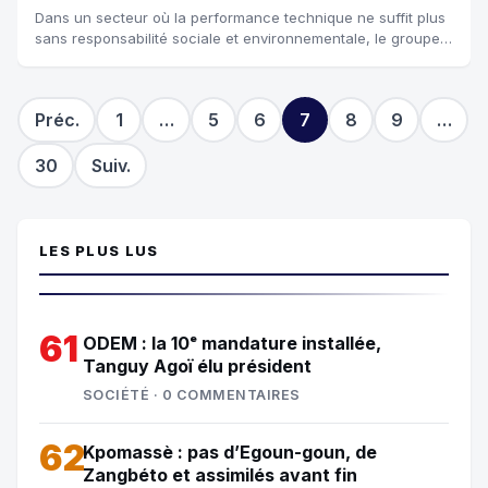
Dans un secteur où la performance technique ne suffit plus
sans responsabilité sociale et environnementale, le groupe
OFMAS franchit un nouveau c...
Préc.
1
…
5
6
7
8
9
…
30
Suiv.
LES PLUS LUS
61
ODEM : la 10ᵉ mandature installée,
Tanguy Agoï élu président
SOCIÉTÉ · 0 COMMENTAIRES
62
Kpomassè : pas d’Egoun-goun, de
Zangbéto et assimilés avant fin