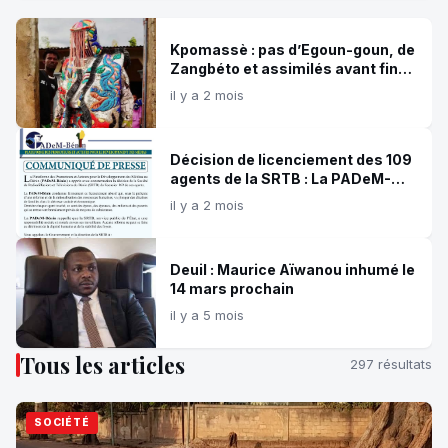
le lundi 27 jui...
Kpomassè : pas d’Egoun-goun, de
Zangbéto et assimilés avant fin
septembre prochain
il y a 2 mois
Décision de licenciement des 109
agents de la SRTB : La PADeM-
Bénin s'indigne et fait des
il y a 2 mois
propositions
Deuil : Maurice Aïwanou inhumé le
14 mars prochain
il y a 5 mois
Tous les articles
297 résultats
SOCIÉTÉ